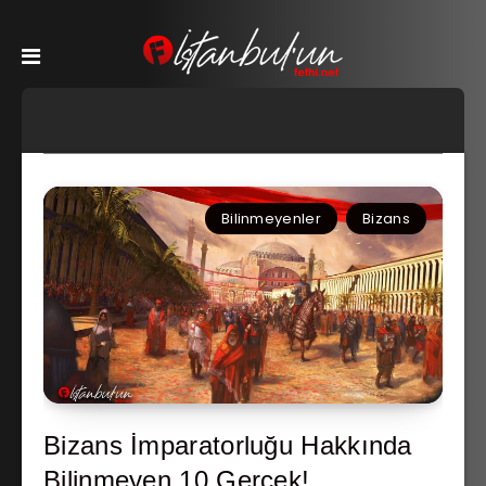
Bilinmeyenler
Bizans
Bizans İmparatorluğu Hakkında
Bilinmeyen 10 Gerçek!