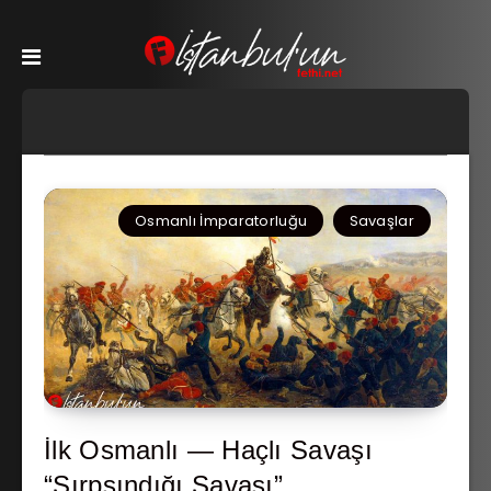
Osmanlı İmparatorluğu
Savaşlar
İlk Osmanlı — Haçlı Savaşı
“Sırpsındığı Savaşı”