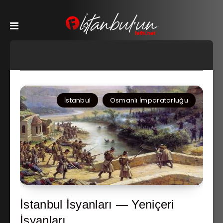
İstanbul
Osmanlı İmparatorluğu
İstanbul İsyanları — Yeniçeri
İsyanları