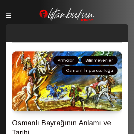
Armalar
Bilinmeyenler
Osmanlı İmparatorluğu
Osmanlı Bayrağının Anlamı ve
Tarihi