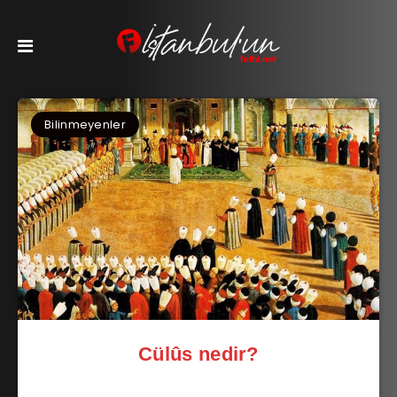
Bilinmeyenler
Cülûs nedir?