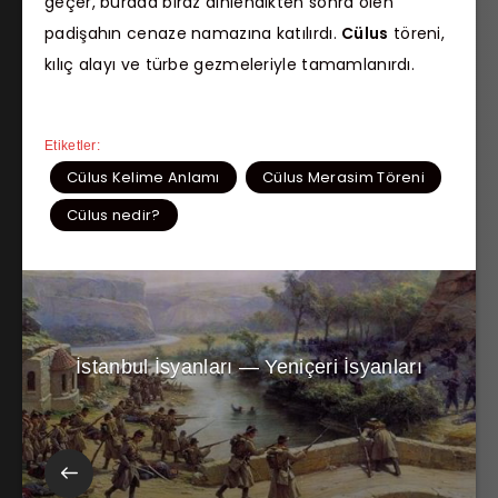
geçer, burada biraz dinlendikten sonra ölen
padişahın cenaze namazına katılırdı.
Cülus
töreni,
kılıç alayı ve türbe gezmeleriyle tamamlanırdı.
Etiketler:
Cülus Kelime Anlamı
Cülus Merasim Töreni
Cülus nedir?
İstanbul İsyanları — Yeniçeri İsyanları