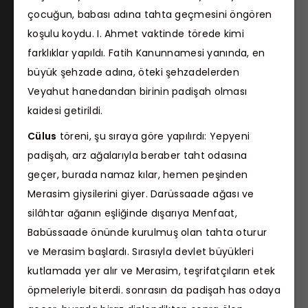
çocuğun, babası adına tahta geçmesini öngören
koşulu koydu. I. Ahmet vaktinde törede kimi
farklıklar yapıldı. Fatih Kanunnamesi yanında, en
büyük şehzade adına, öteki şehzadelerden
Veyahut hanedandan birinin padişah olması
kaidesi getirildi.
Cülus
töreni, şu sıraya göre yapılırdı: Yepyeni
padişah, arz ağalarıyla beraber taht odasına
geçer, burada namaz kılar, hemen peşinden
Merasim giysilerini giyer. Darüssaade ağası ve
silâhtar ağanın eşliğinde dışarıya Menfaat,
Babüssaade önünde kurulmuş olan tahta oturur
ve Merasim başlardı. Sırasıyla devlet büyükleri
kutlamada yer alır ve Merasim, teşrifatçıların etek
öpmeleriyle biterdi. sonrasın da padişah has odaya